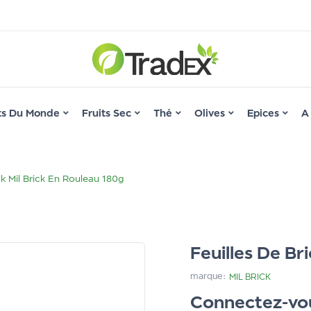
ts Du Monde
Fruits Sec
Thé
Olives
Epices
A
ck Mil Brick En Rouleau 180g
Feuilles De Br
marque:
MIL BRICK
Connectez-vous