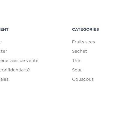
IENT
CATEGORIES
e
Fruits secs
ter
Sachet
générales de vente
Thé
confidentialité
Seau
ales
Couscous