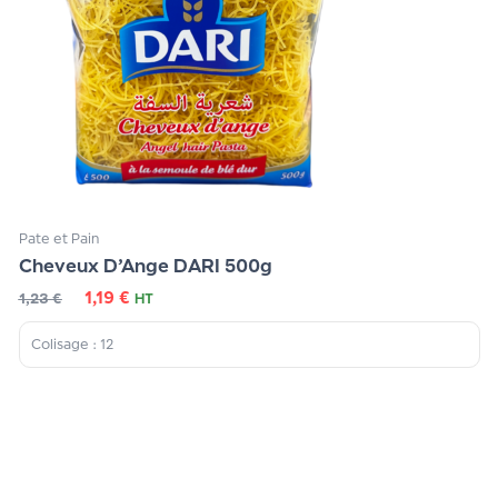
Pate et Pain
Cheveux D’Ange DARI 500g
1,19
€
1,23
€
HT
Colisage : 12